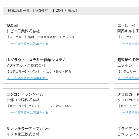
検索結果一覧 【443件中 1-20件を表示】
TACoil
エービーイ
トピー工業株式会社
阿部キルト
【カテゴリー】鋼材・非鉄金属資材・スクラップ
【カテゴリー】
>> 一括資料請求に追加をする
>> 一括資料
U-グラウト スラリー供給システム
超速硬性 PP
MUマテックス株式会社
エレホン・
【カテゴリー】セメント・生コン・骨材・砕石
【カテゴリー】
>> 一括資料請求に追加をする
>> 一括資料
ロジコン／ランソイル
クロロガー
京都コン砕株式会社
クロロガー
【カテゴリー】セメント・生コン・骨材・砕石
【カテゴリー】
>> 一括資料請求に追加をする
>> 一括資料
サンマテラーアクアバンク
フライアッ
サンキ化工株式会社
日本フライ