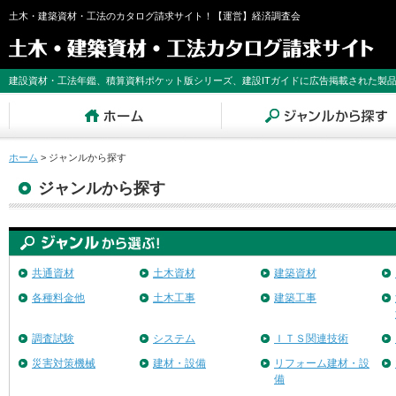
土木・建築資材・工法のカタログ請求サイト！【運営】経済調査会
建設資材・工法年鑑、積算資料ポケット版シリーズ、建設ITガイドに広告掲載された製
ホーム
>
ジャンルから探す
ジャンルから探す
共通資材
土木資材
建築資材
各種料金他
土木工事
建築工事
調査試験
システム
ＩＴＳ関連技術
災害対策機械
建材・設備
リフォーム建材・設
備