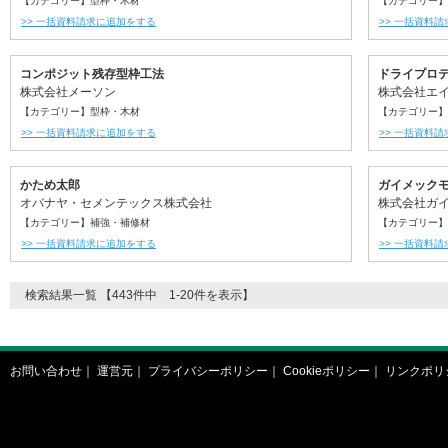
【カテゴリー】型枠・木材
【カテゴリー】
>> 一括資料請求に追加をする
>> 一括資料
コンポジット残存型枠工法
ドライプロ
株式会社メーソン
株式会社エ
【カテゴリー】型枠・木材
【カテゴリー】
>> 一括資料請求に追加をする
>> 一括資料
かため太郎
ガイメック
オバナヤ・セメンテックス株式会社
株式会社ガ
【カテゴリー】補強・補修材
【カテゴリー】
>> 一括資料請求に追加をする
>> 一括資料
検索結果一覧 【443件中 1-20件を表示】
お問い合わせ
｜
運営元
｜
プライバシーポリシー
｜
Cookieポリシー
｜
リンクポリ