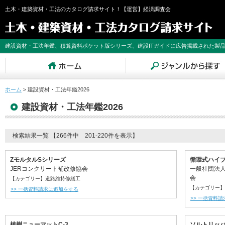
土木・建築資材・工法のカタログ請求サイト！【運営】経済調査会
建設資材・工法年鑑、積算資料ポケット版シリーズ、建設ITガイドに広告掲載された製
ホーム
>
建設資材・工法年鑑2026
建設資材・工法年鑑2026
検索結果一覧 【266件中 201-220件を表示】
ZモルタルSシリーズ
循環式ハイ
JERコンクリート補改修協会
一般社団法
会
【カテゴリー】道路維持修繕工
【カテゴリー】
>> 一括資料請求に追加をする
>> 一括資料
植樹ニューマットC-3
ソルトリッパ