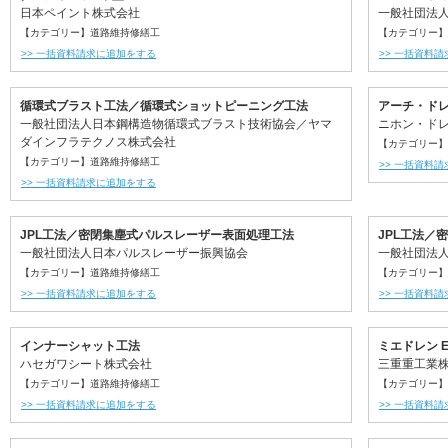
日本ペイント株式会社
一般社団法
【カテゴリー】道路維持修繕工
【カテゴリー】
>> 一括資料請求に追加をする
>> 一括資料
循環式ブラスト工法／循環式ショットピーニング工法
アーチ・ド
一般社団法人日本鋼構造物循環式ブラスト技術協会／ヤマ
ニホン・ド
ダインフラテクノス株式会社
【カテゴリー】
【カテゴリー】道路維持修繕工
>> 一括資料
>> 一括資料請求に追加をする
JPL工法／密閉集塵式パルスレーザー表面処理工法
JPL工法／
一般社団法人日本パルスレーザー振興協会
一般社団法
【カテゴリー】道路維持修繕工
【カテゴリー】
>> 一括資料請求に追加をする
>> 一括資料
インナーシャット工法
ミエドレン 
ハセガワシート株式会社
三重重工業
【カテゴリー】道路維持修繕工
【カテゴリー】
>> 一括資料請求に追加をする
>> 一括資料