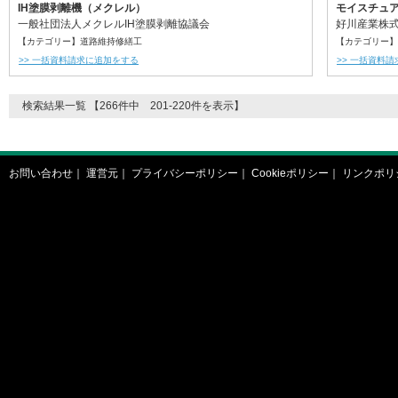
IH塗膜剥離機（メクレル）
モイスチュ
一般社団法人メクレルIH塗膜剥離協議会
好川産業株
【カテゴリー】道路維持修繕工
【カテゴリー】
>> 一括資料請求に追加をする
>> 一括資料
検索結果一覧 【266件中 201-220件を表示】
お問い合わせ
｜
運営元
｜
プライバシーポリシー
｜
Cookieポリシー
｜
リンクポリ