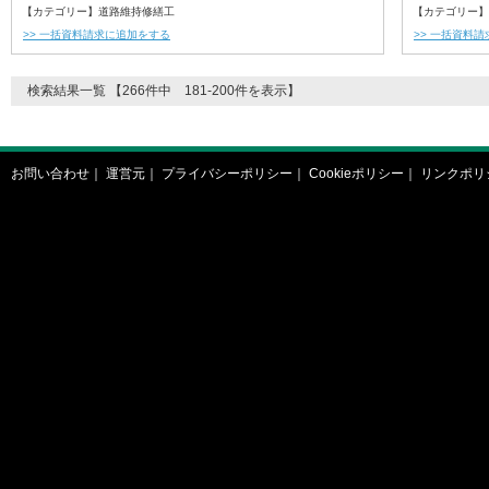
【カテゴリー】道路維持修繕工
【カテゴリー】
>> 一括資料請求に追加をする
>> 一括資料
検索結果一覧 【266件中 181-200件を表示】
お問い合わせ
｜
運営元
｜
プライバシーポリシー
｜
Cookieポリシー
｜
リンクポリ