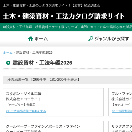
土木・建築資材・工法のカタログ請求サイト！【運営】経済調査会
建設資材・工法年鑑、積算資料ポケット版シリーズ、建設ITガイドに広告掲載された製
ホーム
>
建設資材・工法年鑑2026
建設資材・工法年鑑2026
検索結果一覧 【266件中 181-200件を表示】
スタボン・ソイル工法
フル・ファン
株式会社エコーライト
株式会社ガ
【カテゴリー】舗装工
【カテゴリー】
>> 一括資料請求に追加をする
>> 一括資料
クールベーブ・ファイン／ポーラス・ファイン
リラクスファ
クールベーブ工法協会
大成ロテッ