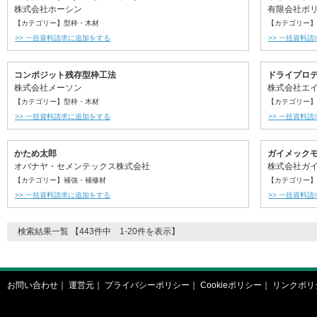
株式会社ホーシン
有限会社ポ
【カテゴリー】型枠・木材
【カテゴリー】
>> 一括資料請求に追加をする
>> 一括資料
コンポジット残存型枠工法
ドライプロ
株式会社メーソン
株式会社エ
【カテゴリー】型枠・木材
【カテゴリー】
>> 一括資料請求に追加をする
>> 一括資料
かため太郎
ガイメック
オバナヤ・セメンテックス株式会社
株式会社ガ
【カテゴリー】補強・補修材
【カテゴリー】
>> 一括資料請求に追加をする
>> 一括資料
検索結果一覧 【443件中 1-20件を表示】
お問い合わせ
｜
運営元
｜
プライバシーポリシー
｜
Cookieポリシー
｜
リンクポリ