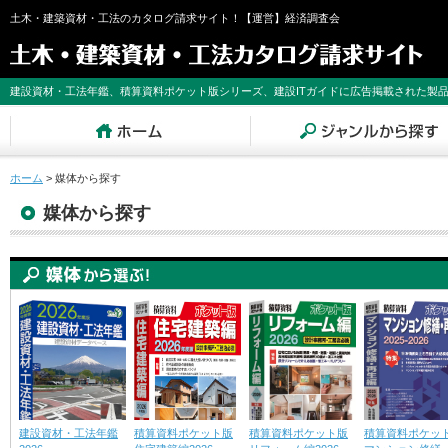
土木・建築資材・工法のカタログ請求サイト！【運営】経済調査会
建設資材・工法年鑑、積算資料ポケット版シリーズ、建設ITガイドに広告掲載された製
ホーム
>
媒体から探す
媒体から探す
建設資材・工法年鑑
積算資料ポケット版
積算資料ポケット版
積算資料ポケッ