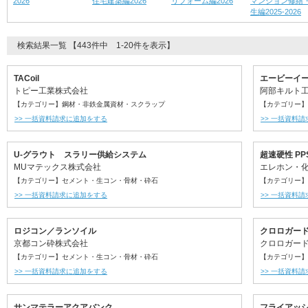
2026
住宅建築編2026
リフォーム編2026
マンション修繕
生編2025-2026
検索結果一覧 【443件中 1-20件を表示】
TACoil
エービーイ
トピー工業株式会社
阿部キルト
【カテゴリー】鋼材・非鉄金属資材・スクラップ
【カテゴリー】
>> 一括資料請求に追加をする
>> 一括資料
U-グラウト スラリー供給システム
超速硬性 PP
MUマテックス株式会社
エレホン・
【カテゴリー】セメント・生コン・骨材・砕石
【カテゴリー】
>> 一括資料請求に追加をする
>> 一括資料
ロジコン／ランソイル
クロロガー
京都コン砕株式会社
クロロガー
【カテゴリー】セメント・生コン・骨材・砕石
【カテゴリー】
>> 一括資料請求に追加をする
>> 一括資料
サンマテラーアクアバンク
フライアッ