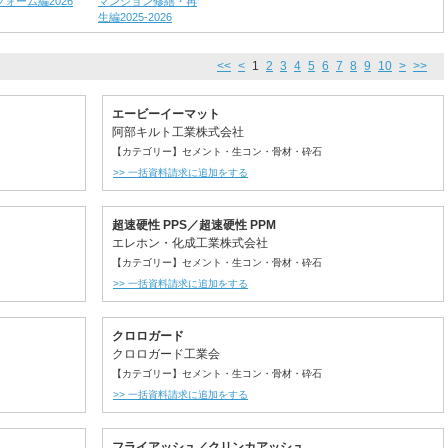
フォーム編2026
マンション修繕・再
生編2025-2026
<<
<
1
2
3
4
5
6
7
8
9
10
>
>>
エービーイーマット
阿部キルト工業株式会社
【カテゴリー】セメント・生コン・骨材・砕石
>> 一括資料請求に追加をする
超速硬性 PPS／超速硬性 PPM
エレホン・化成工業株式会社
【カテゴリー】セメント・生コン・骨材・砕石
>> 一括資料請求に追加をする
クロロガード
クロロガード工業会
【カテゴリー】セメント・生コン・骨材・砕石
>> 一括資料請求に追加をする
フライアッシュ／クリンカアッシュ