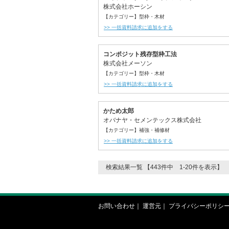
株式会社ホーシン
【カテゴリー】型枠・木材
>> 一括資料請求に追加をする
コンポジット残存型枠工法
株式会社メーソン
【カテゴリー】型枠・木材
>> 一括資料請求に追加をする
かため太郎
オバナヤ・セメンテックス株式会社
【カテゴリー】補強・補修材
>> 一括資料請求に追加をする
検索結果一覧 【443件中 1-20件を表示】
お問い合わせ
｜
運営元
｜
プライバシーポリシ