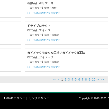
有限会社ポリマー商工
【カテゴリー】型枠・木材
>> 一括資料請求に追加をする
ドライプロテクト
株式会社エイムス
【カテゴリー】補強・補修材
>> 一括資料請求に追加をする
ガイメックモルタル工法／ガイメックR工法
株式会社ガイメック
【カテゴリー】補強・補修材
>> 一括資料請求に追加をする
<<
<
1
2
3
4
5
6
7
8
9
10
>
>>
ー
｜
Cookieポリシー
｜
リンクポリシー
Copyright © 2012-2026. E