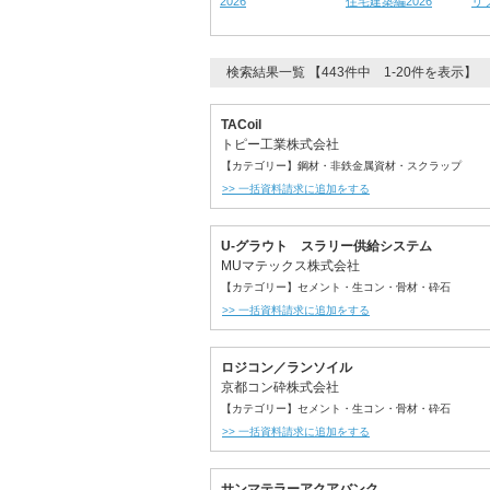
2026
住宅建築編2026
リ
検索結果一覧 【443件中 1-20件を表示】
TACoil
トピー工業株式会社
【カテゴリー】鋼材・非鉄金属資材・スクラップ
>> 一括資料請求に追加をする
U-グラウト スラリー供給システム
MUマテックス株式会社
【カテゴリー】セメント・生コン・骨材・砕石
>> 一括資料請求に追加をする
ロジコン／ランソイル
京都コン砕株式会社
【カテゴリー】セメント・生コン・骨材・砕石
>> 一括資料請求に追加をする
サンマテラーアクアバンク